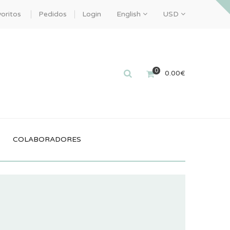
oritos
Pedidos
Login
English
USD
0
0.00
€
COLABORADORES