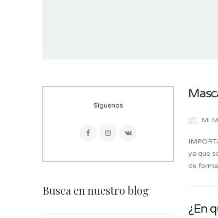
Masca
Síguenos
Mi M
IMPORTAN
ya que so
de forma
Busca en nuestro blog
¿En q