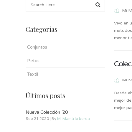
Mi M
Vivo en 
Categorias
métodos 
menor ti
Conjuntos
Petos
Colec
Textil
Mi M
Desde aho
Últimos posts
mejor de
mejor pa
Nueva Colección ´20
Sep 21 2020 | By
Mi Mamá lo borda