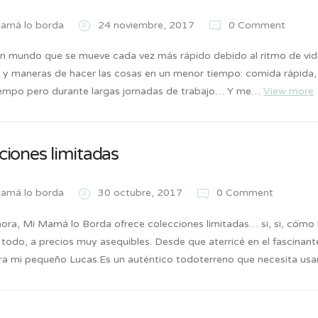
amá lo borda
24 noviembre, 2017
0 Comment
un mundo que se mueve cada vez más rápido debido al ritmo de vid
y maneras de hacer las cosas en un menor tiempo: comida rápida, ej
empo pero durante largas jornadas de trabajo… Y me…
View more
ciones limitadas
amá lo borda
30 octubre, 2017
0 Comment
ra, Mi Mamá lo Borda ofrece colecciones limitadas… si, si, cómo lo
 todo, a precios muy asequibles. Desde que aterricé en el fascinan
ra mi pequeño Lucas.Es un auténtico todoterreno que necesita us