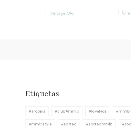
Etiquetas
#arcoiris
#club#mmlb
#lovekids
#mmlb
#mmlbstyle
#sorteo
#sorteommlb
#tod