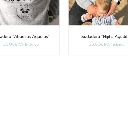
adera ¨Abuelitis Aguditis¨
Sudadera ¨Hijitis Agudit
35.00
€
35.00
€
IVA Incluido
IVA Incluido