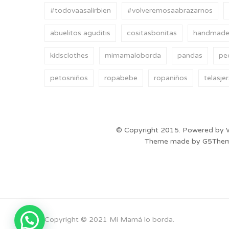
#todovaasalirbien
#volveremosaabrazarnos
abuelitos aguditis
cositasbonitas
handmad
kidsclothes
mimamaloborda
pandas
pe
petosniños
ropabebe
ropaniños
telasje
© Copyright 2015. Powered by 
Theme made by G5The
Copyright © 2021 Mi Mamá lo borda.