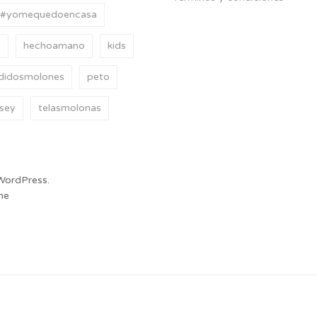
#yomequedoencasa
e
hechoamano
kids
didosmolones
peto
rsey
telasmolonas
WordPress.
me