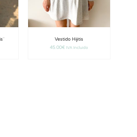
is¨
Vestido Hijitis
45.00
€
IVA Incluido