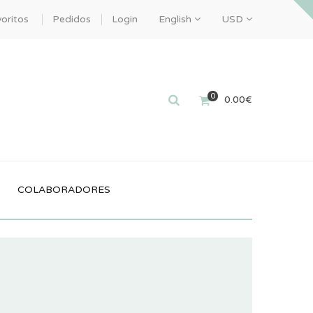
oritos
Pedidos
Login
English
USD
0
0.00
€
COLABORADORES