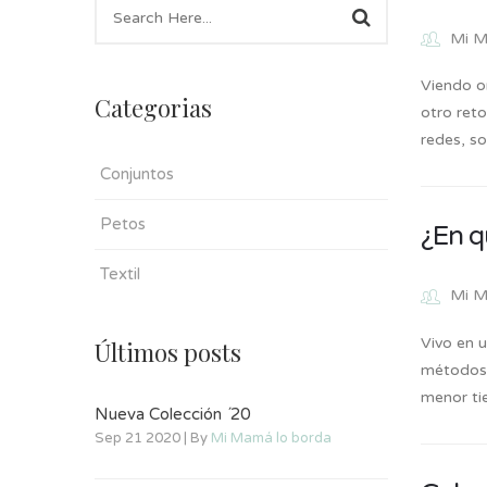
Mi M
Viendo o
Categorias
otro ret
redes, s
Conjuntos
Petos
¿En q
Textil
Mi M
Vivo en 
Últimos posts
métodos 
menor ti
Nueva Colección ´20
Sep 21 2020 | By
Mi Mamá lo borda