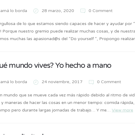
amá lo borda
28 marzo, 2020
0 Comment
rgullosa de lo que estamos siendo capaces de hacer y ayudar po
o! Porque nuestro gremio puede realizar muchas cosas, y de nuestra
omos muchas las apasionad@s del “Do yourself “, Propongo realiza
ué mundo vives? Yo hecho a mano
amá lo borda
24 noviembre, 2017
0 Comment
un mundo que se mueve cada vez más rápido debido al ritmo de vid
y maneras de hacer las cosas en un menor tiempo: comida rápida, ej
empo pero durante largas jornadas de trabajo… Y me…
View more