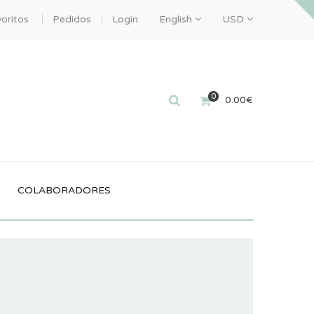
oritos
Pedidos
Login
English
USD
0
0.00
€
COLABORADORES