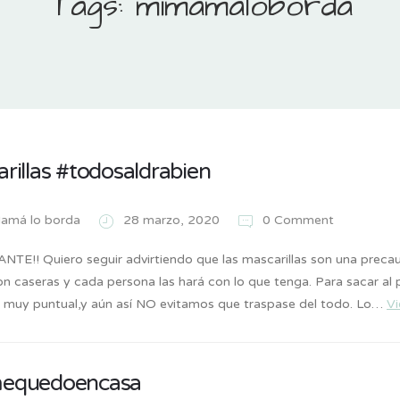
Tags: mimamaloborda
rillas #todosaldrabien
amá lo borda
28 marzo, 2020
0 Comment
TE!! Quiero seguir advirtiendo que las mascarillas son una precau
n caseras y cada persona las hará con lo que tenga. Para sacar al p
 muy puntual,y aún así NO evitamos que traspase del todo. Lo…
V
equedoencasa