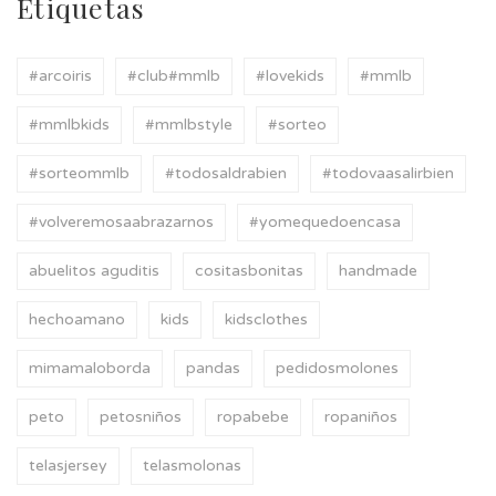
Etiquetas
#arcoiris
#club#mmlb
#lovekids
#mmlb
#mmlbkids
#mmlbstyle
#sorteo
#sorteommlb
#todosaldrabien
#todovaasalirbien
#volveremosaabrazarnos
#yomequedoencasa
abuelitos aguditis
cositasbonitas
handmade
hechoamano
kids
kidsclothes
mimamaloborda
pandas
pedidosmolones
peto
petosniños
ropabebe
ropaniños
telasjersey
telasmolonas