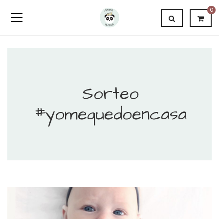
0
Sorteo
#yomequedoencasa