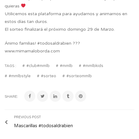
quieras
Utilicemos esta plataforma para ayudarnos y animarnos en
estos días tan duros.
El sorteo finalizará el próximo domingo 29 de Marzo.
Ánimo familias! #todosaldrabien ???
www.mimamaloborda.com
#club#mmlb
#mmlb
#mmlbkids
TAGS :
#mmlbstyle
#sorteo
#sorteommlb
SHARE:
PREVIOUS POST
Mascarillas #todosaldrabien