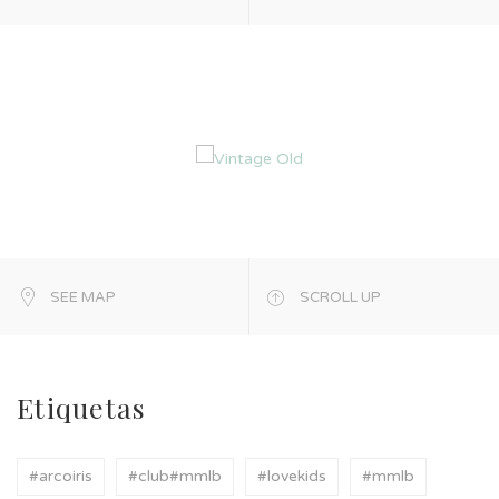
SEE MAP
SCROLL UP
Etiquetas
#arcoiris
#club#mmlb
#lovekids
#mmlb