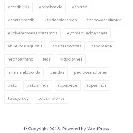
#mmlbkids
#mmlbstyle
#sorteo
#sorteommlb
#todosaldrabien
#todovaasalirbien
#volveremosaabrazarnos
#yomequedoencasa
abuelitos aguditis
cositasbonitas
handmade
hechoamano
kids
kidsclothes
mimamaloborda
pandas
pedidosmolones
peto
petosniños
ropabebe
ropaniños
telasjersey
telasmolonas
© Copyright 2015. Powered by WordPress.