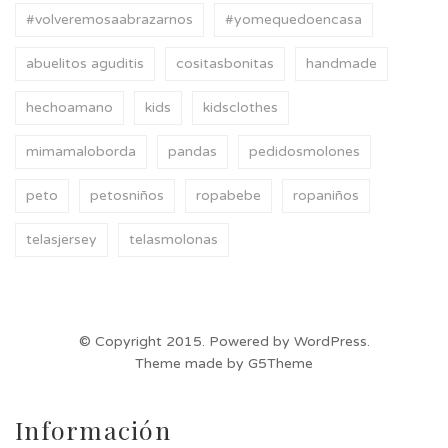
#volveremosaabrazarnos
#yomequedoencasa
abuelitos aguditis
cositasbonitas
handmade
hechoamano
kids
kidsclothes
mimamaloborda
pandas
pedidosmolones
peto
petosniños
ropabebe
ropaniños
telasjersey
telasmolonas
© Copyright 2015. Powered by WordPress.
Theme made by G5Theme
Información