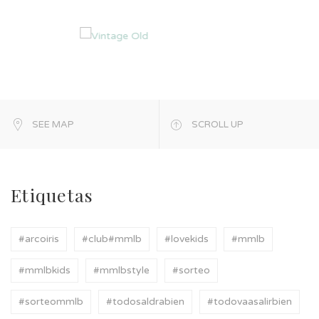
SEE MAP
SCROLL UP
Etiquetas
#arcoiris
#club#mmlb
#lovekids
#mmlb
#mmlbkids
#mmlbstyle
#sorteo
#sorteommlb
#todosaldrabien
#todovaasalirbien