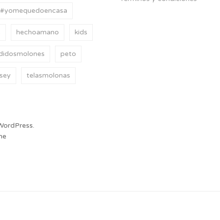
#yomequedoencasa
e
hechoamano
kids
didosmolones
peto
rsey
telasmolonas
WordPress.
me