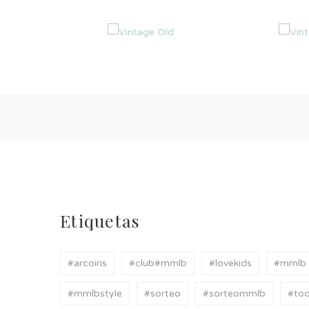
Etiquetas
#arcoiris
#club#mmlb
#lovekids
#mmlb
#mmlbstyle
#sorteo
#sorteommlb
#tod