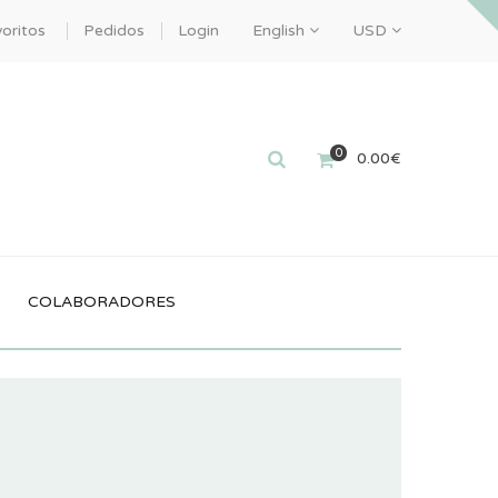
oritos
Pedidos
Login
English
USD
0
0.00
€
COLABORADORES