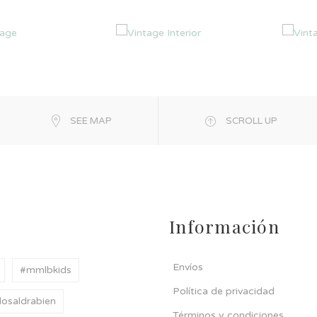
SEE MAP
SCROLL UP
Información
Envíos
#mmlbkids
Política de privacidad
osaldrabien
Términos y condiciones