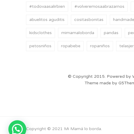
#todovaasalirbien
#volveremosaabrazarnos
abuelitos aguditis
cositasbonitas
handmad
kidsclothes
mimamaloborda
pandas
pe
petosniños
ropabebe
ropaniños
telasje
© Copyright 2015. Powered by 
Theme made by G5The
Copyright © 2021 Mi Mamá lo borda.